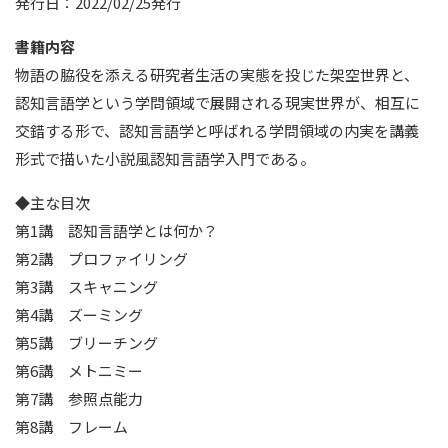
発行日：2022/02/25発行
書籍内容
物語の脇役を添える研究者生活の実態を投じた架空世界と、
認知言語学という学問領域で展開される現実世界が、相互に
交錯する形で、認知言語学と呼ばれる学問領域の内実を講義
形式で描いた小説風認知言語学入門である。
◆主な目次
第1講 認知言語学とは何か？
第2講 プロファイリング
第3講 スキャニング
第4講 ズーミング
第5講 ブリーチング
第6講 メトニミー
第7講 参照点能力
第8講 フレーム