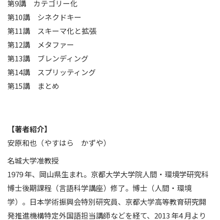
第9講 カテゴリー化
第10講 シネクドキー
第11講 スキーマ化と拡張
第12講 メタファー
第13講 ブレンディング
第14講 スプリッティング
第15講 まとめ
【著者紹介】
安原和也（やすはら かずや）
名城大学准教授
1979 年、岡山県生まれ。京都大学大学院人間・環境学研究科
博士後期課程（言語科学講座）修了。博士（人間・環境
学）。日本学術振興会特別研究員、京都大学高等教育研究開
発推進機構特定外国語担当講師などを経て、2013 年4 月より