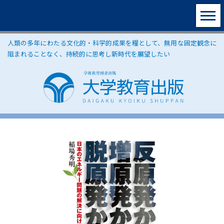
人類の多年にわたる文化的・科学的成果を糧として、無用な固定観念に
阻まれることなく、持続的に思考し新時代を展望したい