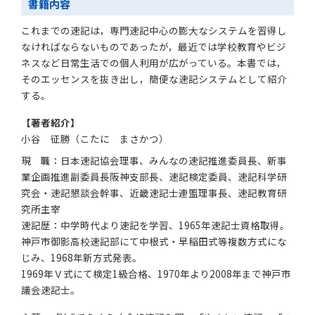
書籍内容
これまでの速記は，専門速記中心の膨大なシステムを習得し
なければならないものであったが，最近では学校教育やビジ
ネスなど日常生活での個人利用が広がっている。本書では，
そのエッセンスを抜き出し，簡便な速記システムとして紹介
する。
【著者紹介】
小谷 征勝（こたに まさかつ）
現 職：日本速記協会理事、みんなの速記推進委員長、新事
業企画推進副委員長阪神支部長、速記検定委員、速記科学研
究会・速記懇談会幹事、近畿速記士連盟理事長、速記教育研
究所主宰
速記歴：中学時代より速記を学習、1965年速記士資格取得。
神戸市御影高校速記部にて中根式・早稲田式等複数方式にな
じみ、1968年新方式発表。
1969年Ｖ式にて検定1級合格、1970年より2008年まで神戸市
議会速記士。